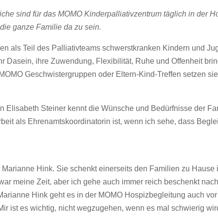
che sind für das MOMO Kinderpalliativzentrum täglich in der H
die ganze Familie da zu sein.
n als Teil des Palliativteams schwerstkranken Kindern und Ju
r Dasein, ihre Zuwendung, Flexibilität, Ruhe und Offenheit brin
 MOMO Geschwistergruppen oder Eltern-Kind-Treffen setzen sie
n Elisabeth Steiner kennt die Wünsche und Bedürfnisse der Fa
rbeit als Ehrenamtskoordinatorin ist, wenn ich sehe, dass Begl
 Marianne Hink. Sie schenkt einerseits den Familien zu Hause 
war meine Zeit, aber ich gehe auch immer reich beschenkt nach
 Marianne Hink geht es in der MOMO Hospizbegleitung auch vo
r ist es wichtig, nicht wegzugehen, wenn es mal schwierig wird