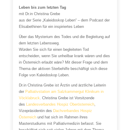
Leben bis zum letzten Tag
mit Dr.in Christina Grebe
aus der Serie „Kaleidoskop Leben“ – dem Podcast der
Elisabethinen für ein inspiriertes Leben
Über das Mysterium des Todes und die Begleitung auf
dem letzten Lebensweg.
Würden Sie sich für einen begleiteten Tod
entscheiden, wenn Sie unheilbar krank wären und dies
in Österreich erlaubt wäre? Mit dieser Frage und dem
Thema der aktiven Sterbehilfe beschäftigt sich diese
Folge von Kaleidoskop Leben.
Dr.in Christina Grebe ist Ärztin und ärztliche Leiterin
der
Palliativstation am Salzkammergut Klinikum in
Vöcklabruck
. Christina Grebe ist Vorsitzende
des
Landesverbandes Hospiz Oberösterreich
,
Vizepräsidentin des
Dachverbandes Hospiz
Österreich
und hat sich im Rahmen ihres
Masterstudiums mit Palliativmedizin befasst. Sie
beschäftigt sich seit vielen Jahren mit dem Thema