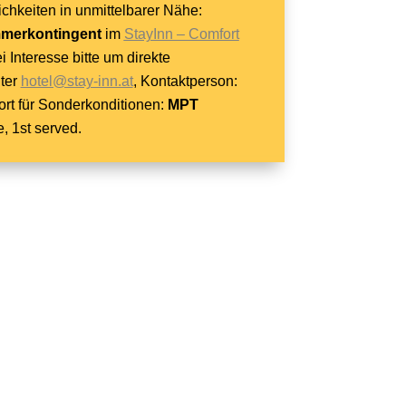
hkeiten in unmittelbarer Nähe:
mmerkontingent
im
StayInn – Comfort
ei Interesse bitte um direkte
ter
hotel@stay-inn.at
,
Kontaktperson:
rt für Sonderkonditionen:
MPT
e, 1st served.